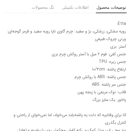
توضیحات محصول
اطلاعات تکمیلی
تگ محصولات
Etta:
رویه مشکی، زرشکی، بژ و سفید: چرم گاوی ناپا رویه سفید و قرمز گوجه‌ای:
ورنی چروک طبیعی
آستر: بزی
جنس کفی: فوم ۲ میل با آستر روکش چرم بزی
جنس زیره: TPU
ارتفاع پاشنه: ۱۰/۴cm
جنس پاشنه: ABS با روکش چرم
جنس سر پاشنه: ABS
قالب: نوک مربعی با پنجه پهن
پاخور: یک سایز بزرگ
اتا برای وقتاییه که دلت یه پاشنه‌بلند می‌خواد، اما نمی‌خوای از راحتی و
کنترل بگذری.
بند مچی این مدل کمک می‌کنه کفش محکم‌تر روی پا بشینه و تعادل