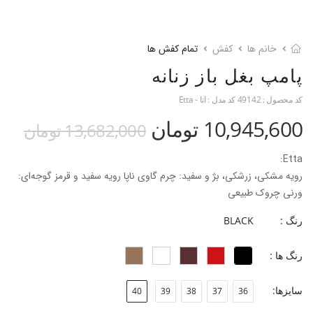
خانم ها
کفش
تمام کفش ها
پامپ بغل باز زنانه
کد محصول :
49142
کد مدل :
اتا - Etta
10,945,600 تومان
13,682,000 تومان
Etta:
رویه مشکی، زرشکی، بژ و سفید: چرم گاوی ناپا رویه سفید و قرمز گوجه‌ای:
ورنی چروک طبیعی
آستر: بزی
رنگ :
BLACK
جنس کفی: فوم ۲ میل با آستر روکش چرم بزی
جنس زیره: TPU
رنگ ها :
ارتفاع پاشنه: ۱۰/۴cm
جنس پاشنه: ABS با روکش چرم
سایزها:
40
39
38
37
36
جنس سر پاشنه: ABS
قالب: نوک مربعی با پنجه پهن