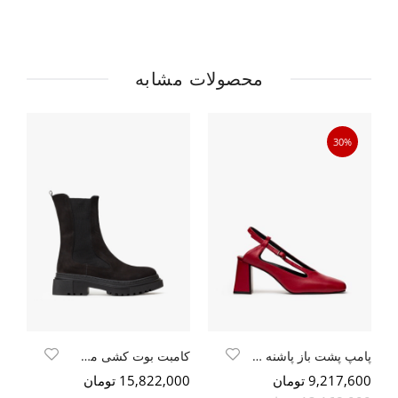
محصولات مشابه
30%
پامپ پشت باز پاشنه دار
کامبت بوت کشی مشکی نبوک
9,217,600 تومان
15,822,000 تومان
800