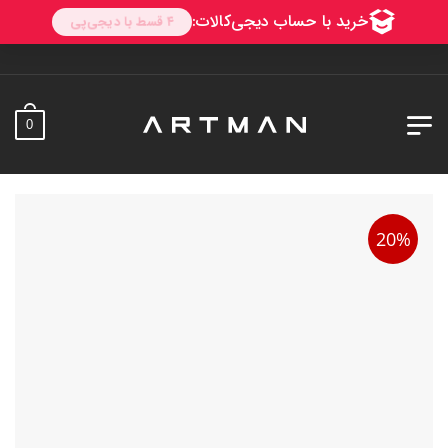
0
20%