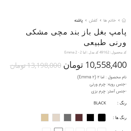
خانم ها
کفش
پاشنه
پامپ بغل باز بند مچی مشکی
ورنی طبیعی
کد محصول :
49162
کد مدل :
اما 2 - Emma 2
10,558,400 تومان
13,198,000 تومان
نام محصول : اما 2 (Emma 2)
-جنس رویه: چرم ورنی
-جنس آستر: چرم بزی
-جنس زیره: میکرولایت
رنگ :
BLACK
-ارتفاع پاشنه: 2 سانتی‌متر
-فرم قالب: نوک مربعی با پنجه متوسط
رنگ ها :
پاخور: سایز همیشگی خود را انتخاب کنید.