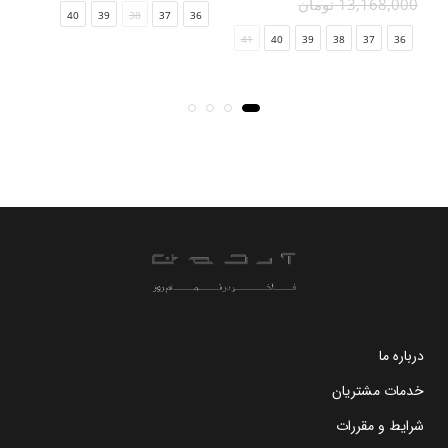
13,168,000 تومان
00
40
39
38
37
36
41
40
39
38
37
36
درباره ما
خدمات مشتریان
شرایط و مقررات