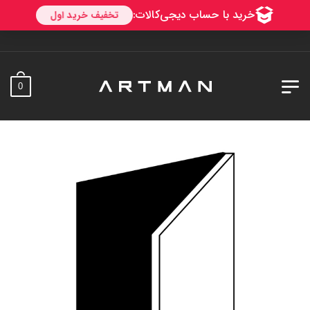
به آرت
0