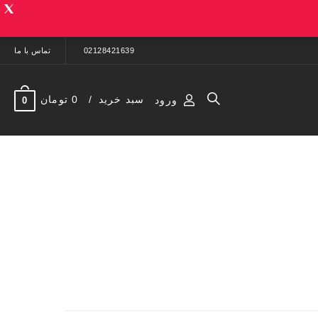
02128421639
تماس با ما
سبد خرید
0 تومان
ورود
0