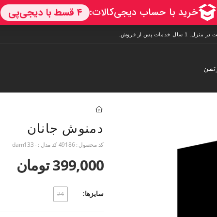
تمن
دمنوش جانان
کد محصول :
49186
کد مدل :
- dam133
399,000 تومان
سایزها:
24