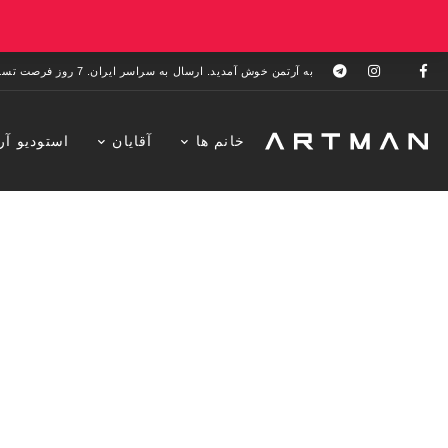
به آرتمن خوش آمدید. ارسال به سراسر ایران. 7 روز فرصت تست در منزل. 1 سال خدمات پس از فروش.
خانم ها
آقایان
استودیو آر