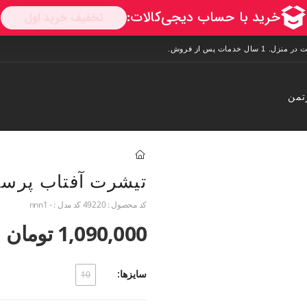
تمن
تیشرت آفتاب پرس
کد محصول :
49220
کد مدل :
- nnn1
1,090,000 تومان
سایزها:
10