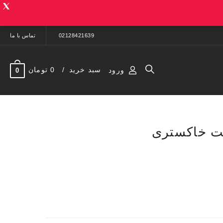
02128421639
تماس با ما
سبد خرید
0 تومان
ورود
0
ت خاکستری