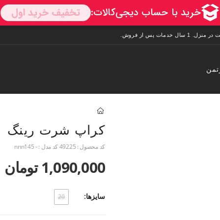
تمن
کراپ شرت رینگ
کد محصول :
49225
کد مدل :
- nnn145
1,090,000 تومان
سایزها:
20