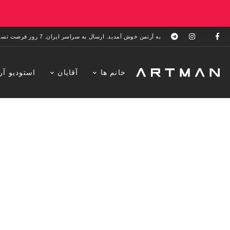
به آرتمن خوش آمدید. ارسال به سراسر ایران. 7 روز فرصت تست در منزل. 1 سال خدمات پس از فروش.
خانم ها
آقایان
استودیو آر