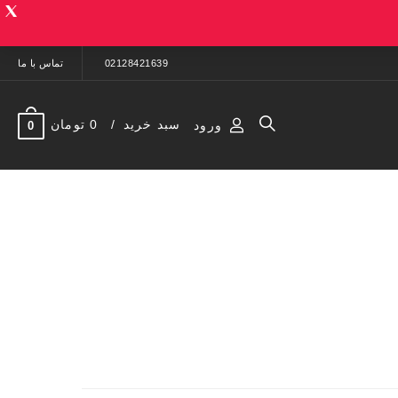
02128421639
تماس با ما
سبد خرید
0 تومان
ورود
0