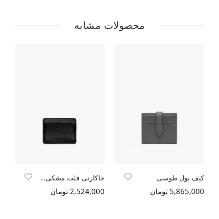
محصولات مشابه
کیف پول طوسی
جاکارتی فلت مشکی سافتی
کی
5,865,000 تومان
2,524,000 تومان
000