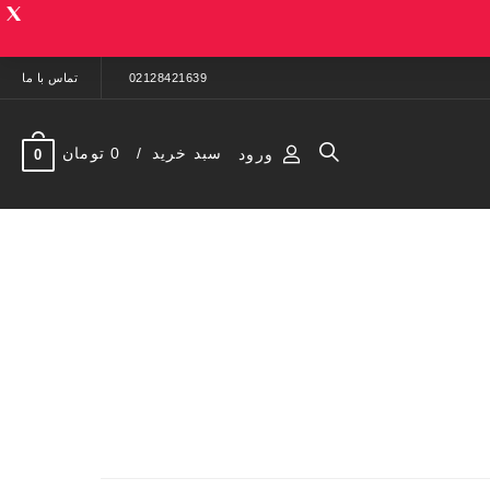
02128421639
تماس با ما
سبد خرید
0 تومان
ورود
0