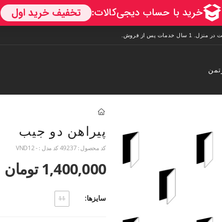
تمن
پیراهن دو جیب
کد محصول :
49237
کد مدل :
- VND12
1,400,000 تومان
سایزها:
11