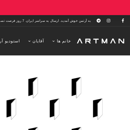
به آرتمن خوش آمدید. ارسال به سراسر ایران. 7 روز فرصت تست در منزل. 1 سال خدمات پس از فروش.
خانم ها
آقایان
استودیو آر