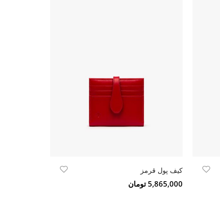
کیف پول قرمز
جاکارتی فلت 
5,865,000 تومان
2,524,000 تومان