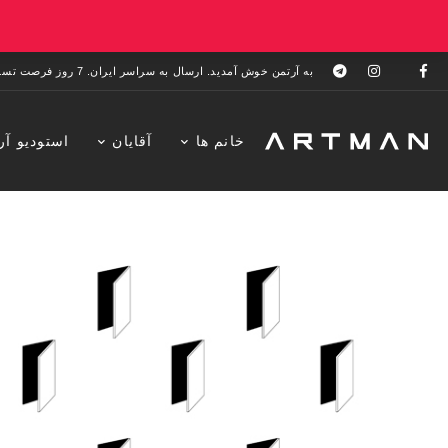
به آرتمن خوش آمدید. ارسال به سراسر ایران. 7 روز فرصت تست در منزل. 1 سال خدمات پس از فروش.
خانم ها
آقایان
استودیو آر