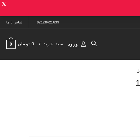
02128421639
تماس با ما
سبد خرید
0 تومان
ورود
0
ل