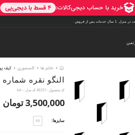
تمن
خانم ها
اکسسوری
کیف پو
النگو نقره شماره 1
کد محصول :
49251
کد مدل :
- b4
3,500,000 تومان
سایزها:
19