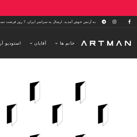
به آرتمن خوش آمدید. ارسال به سراسر ایران. 7 روز فرصت تست در منزل. 1 سال خدمات پس از فروش.
خانم ها
آقایان
استودیو آر