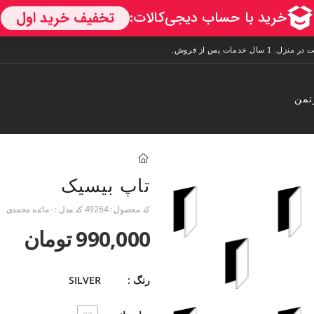
تمن
تاپ بیسیک
کد محصول :
49264
کد مدل :
- مائده محمدی
990,000 تومان
رنگ :
SILVER