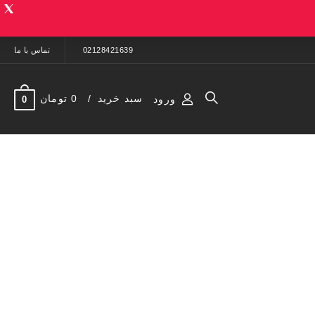
02128421639
تماس با ما
سبد خرید
0 تومان
ورود
0