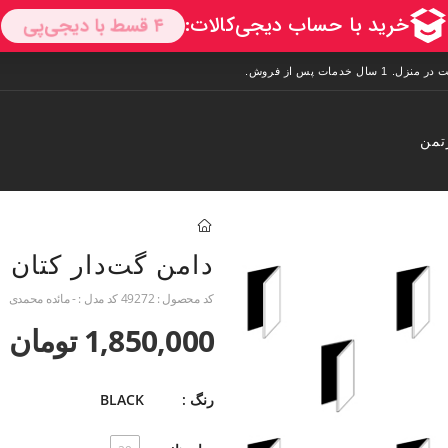
تمن
دامن گت‌دار کتان
کد محصول :
49272
کد مدل :
- مائده محمدی
1,850,000 تومان
رنگ :
BLACK