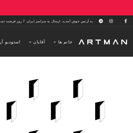
به آرتمن خوش آمدید. ارسال به سراسر ایران. 7 روز فرصت تست در منزل. 1 سال خدمات پس از فروش.
خانم ها
آقایان
استودیو آر