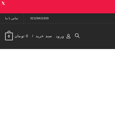
02128421639
تماس با ما
سبد خرید
0 تومان
ورود
0