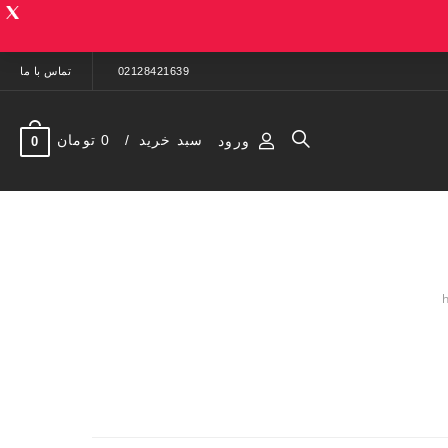
02128421639
تماس با ما
سبد خرید
0 تومان
ورود
0