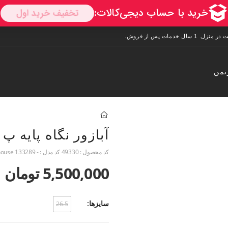
تمن
آبازور نگاه پایه پ
کد محصول :
49330
کد مدل :
- house 133289
5,500,000 تومان
سایزها:
26.5