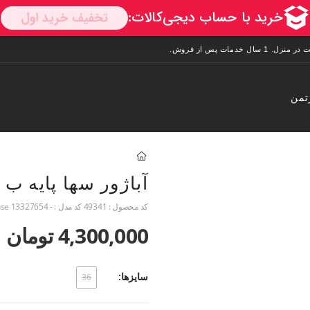
تمن
آباژور سها پایه ب
کد محصول :
49341
کد مدل :
- house 13327654
4,300,000 تومان
سایزها:
36