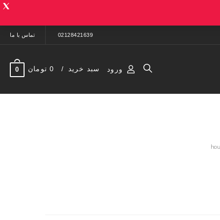
02128421639
تماس با ما
سبد خرید
0 تومان
ورود
0