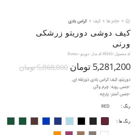
خانم ها
کیف
کراس بادی
کیف دوشی دوریتو زرشکی
ورنی
کد محصول :
49343
کد مدل :
دوریتو - Dorito
5,281,200 تومان
5,868,000 تومان
دوریتو، کیف کراس بادی ذوزنقه ای.
-جنس رویه: چرم وگن
-جنس آستر: پارچه
-طول بند بلند: 138 سانتی متر
رنگ :
RED
-ابعاد کیف: 6*17*22 سانتی متر
-تقسیم بندی فضای داخل: یک جیب کوچک زیپ دار
رنگ ها :