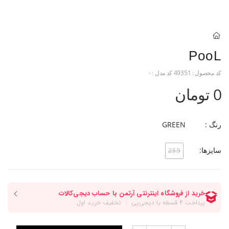
PooL
کد محصول :
49351
کد مدل :
-
0 تومان
رنگ :
GREEN
سایزها:
23.5