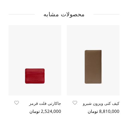
محصولات مشابه
کیف کتی ویزون شبرو
جاکارتی فلت قرمز
کی
8,810,000 تومان
2,524,000 تومان
000