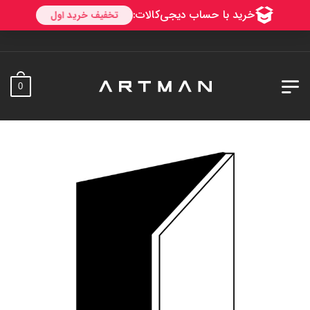
به آ
0