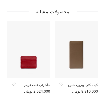
محصولات مشابه
کیف کتی ویزون شبرو
جاکارتی فلت قرمز
8,810,000 تومان
2,524,000 تومان
000