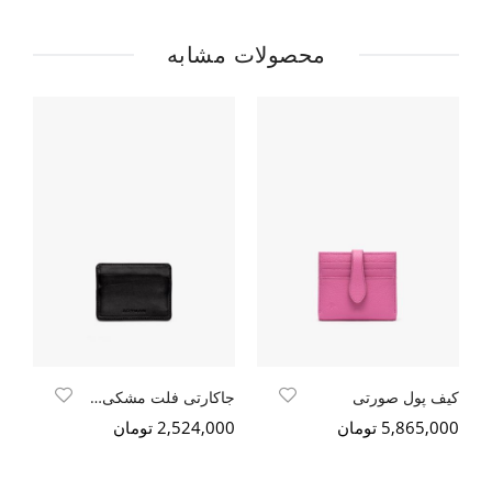
محصولات مشابه
کیف پول صورتی
جاکارتی فلت مشکی سافتی
کی
5,865,000 تومان
2,524,000 تومان
000