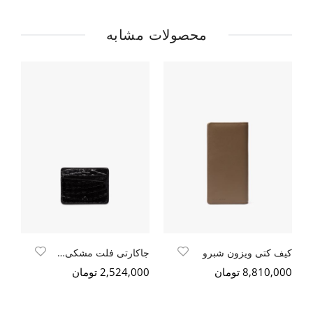
محصولات مشابه
کیف کتی ویزون شبرو
جاکارتی فلت مشکی کروکو
8,810,000 تومان
2,524,000 تومان
000