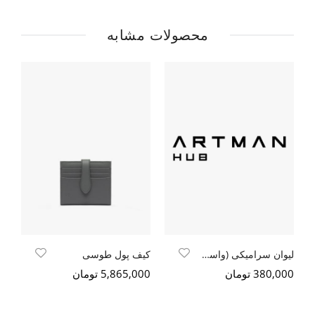
محصولات مشابه
لیوان سرامیکی (واسیلی وان)
کیف پول طوسی
کی
380,000 تومان
5,865,000 تومان
000