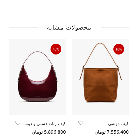
محصولات مشابه
10%
10%
کیف دوشی
کیف زنانه دستی و دوشی
7,556,400 تومان
5,896,800 تومان
800