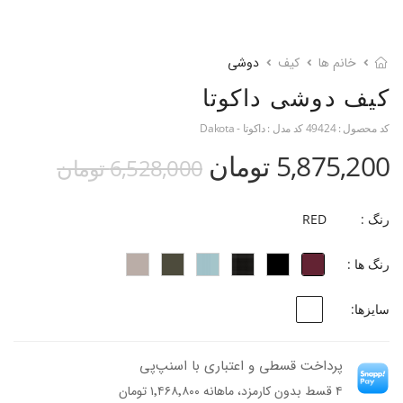
خانم ها
کیف
دوشی
کیف دوشی داکوتا
کد محصول :
49424
کد مدل :
داکوتا - Dakota
5,875,200 تومان
6,528,000 تومان
رنگ :
RED
رنگ ها :
سایزها:
پرداخت قسطی و اعتباری با اسنپ‌پی
۴ قسط بدون کارمزد، ماهانه ۱٬۴۶۸٬۸۰۰ تومان