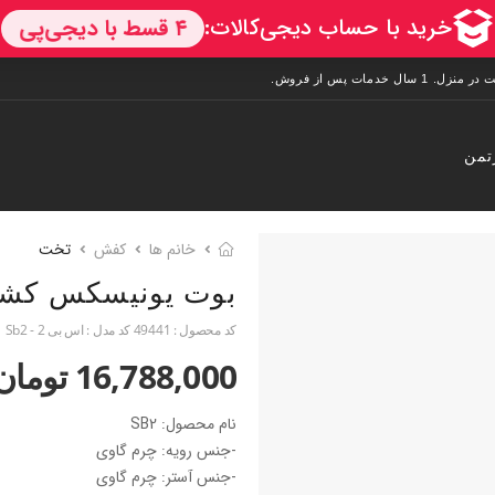
تمن
خانم ها
کفش
تخت
بوت یونیسکس کش
کد محصول :
49441
کد مدل :
اس بی 2 - Sb2
16,788,000 تومان
نام محصول: SB2
-جنس رویه: چرم گاوی
-جنس آستر: چرم گاوی