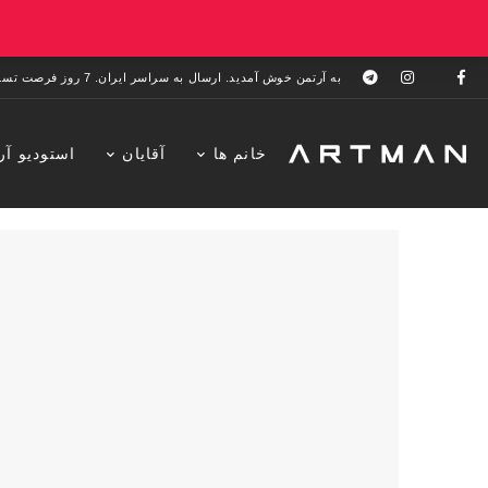
به آرتمن خوش آمدید. ارسال به سراسر ایران. 7 روز فرصت تست در منزل. 1 سال خدمات پس از فروش.
خانم ها
آقایان
استودیو آر