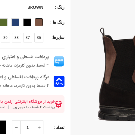
-جنس زیره: رابر (لاستیک)
رنگ :
BROWN
-جنس پاشنه: بخشی از زیره
-ارتفاع پاشنه: ۳ سانتی‌متر
رنگ ها :
-ارتفاع ساق: ۱۷ سانتی متر
-فرم قالب: نوک گرد با پنجه پهن
سایزها:
39
38
37
36
-پاخور: سایز همیشگی خود را انتخاب کن
پرداخت قسطی و اعتباری ب
۴ قسط بدون کارمزد، ماهانه ۴٬۱۹۷٬۰۰۰ تومان
درگاه پرداخت اقساطی و اع
۴ قسط بدون کارمزد، ماهانه 4,197,000 تومان
تعداد :