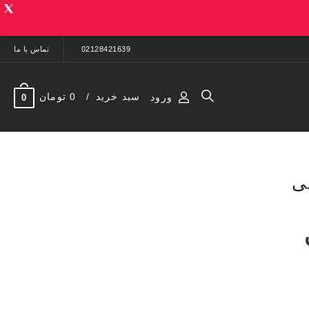
02128421639
تماس با ما
سبد خرید
0 تومان
ورود
0
ی