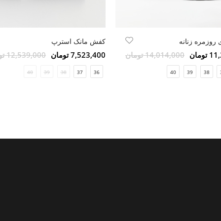
روزمره زنانه
کفش مانک استرپ
ومان
14,014,000 تومان
7,523,400 تومان
12,539,000 تومان
40
39
38
37
36
40
39
38