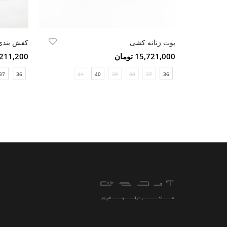
بوت زنانه کشی
کفش بندی 
15,721,000 تومان
11,211,200 ت
37
36
41
40
39
38
37
36