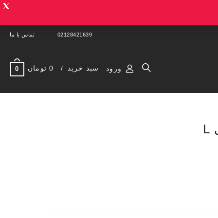
02128421639
تماس با ما
سبد خرید
0 تومان
ورود
0