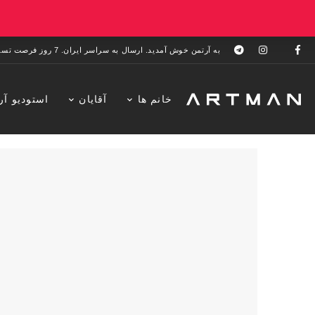
به آرتمن خوش آمدید. ارسال به سراسر ایران. 7 روز فرصت تست در منزل. 1 سال خدمات پس از فروش.
خانم ها
آقایان
استودیو آر