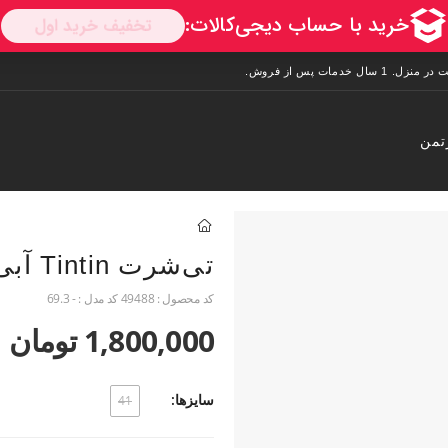
تمن
تی‌شرت Tintin آبی L
کد محصول :
49488
کد مدل :
- 69.3
1,800,000 تومان
سایزها:
41