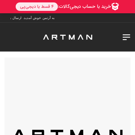
به آرتمن خوش آمدید. ارسال به سراسر ایران. 7 روز فرصت تست در منزل. 1 سال خدمات