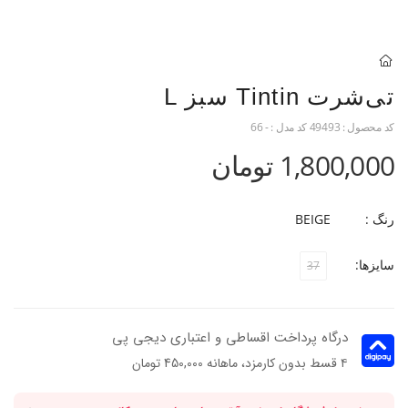
تی‌شرت Tintin سبز L
کد محصول :
49493
کد مدل :
- 66
1,800,000 تومان
رنگ :
BEIGE
سایزها:
37
درگاه پرداخت اقساطی و اعتباری دیجی پی
۴ قسط بدون کارمزد، ماهانه 450,000 تومان