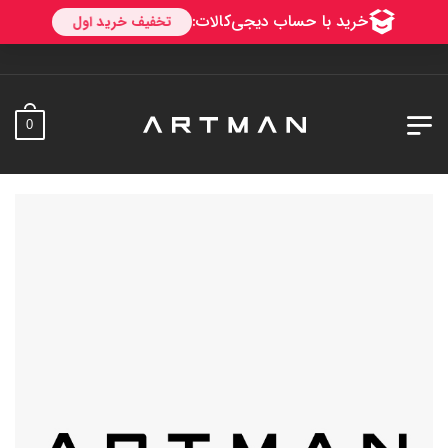
به آرتمن خو
0