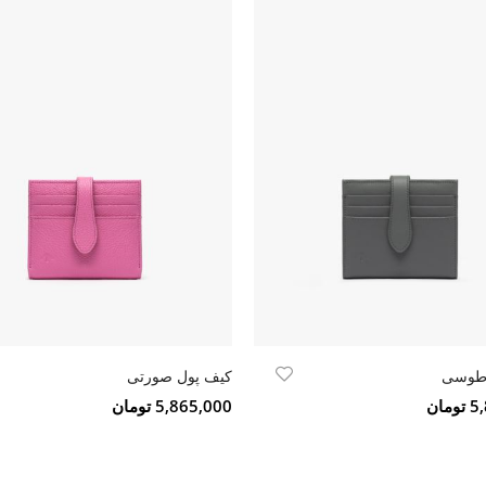
 طوسی
کیف پول صورتی
مان
5,865,000 تومان