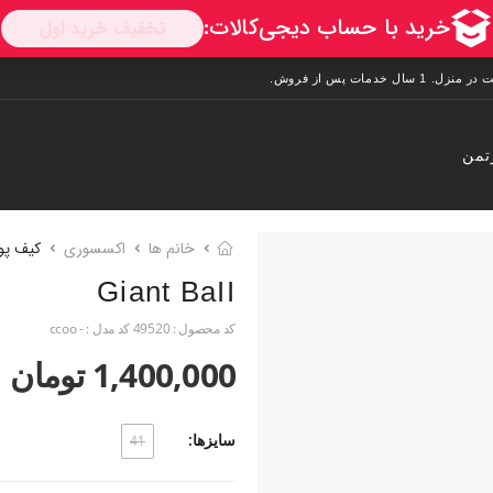
تمن
خانم ها
اکسسوری
کیف پو
Giant BaII
کد محصول :
49520
کد مدل :
- ccoo
1,400,000 تومان
سایزها:
41