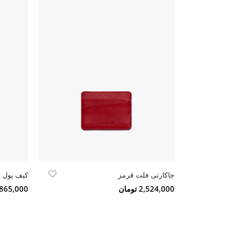
جاکارتی فلت قرمز
کیف پول
2,524,000 تومان
5,865,000 تو