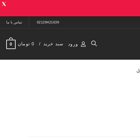
02128421639
تماس با ما
سبد خرید
0 تومان
ورود
0
ل