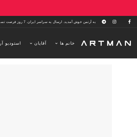
به آرتمن خوش آمدید. ارسال به سراسر ایران. 7 روز فرصت تست در منزل. 1 سال خدمات پس از فروش.
خانم ها
آقایان
استودیو آر