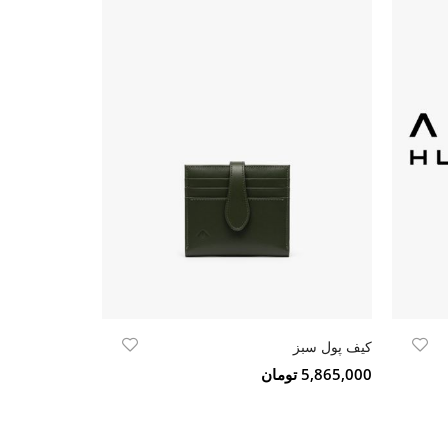
کیف پول سبز
جاکارتی فلت 
5,865,000 تومان
2,524,000 تومان