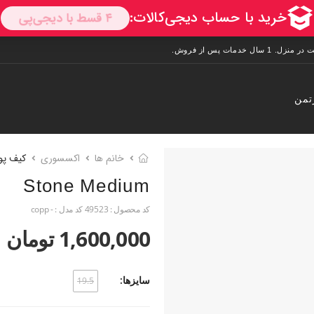
تمن
خانم ها
اکسسوری
کیف پو
Stone Medium
کد محصول :
49523
کد مدل :
- copp
1,600,000 تومان
سایزها:
19.5