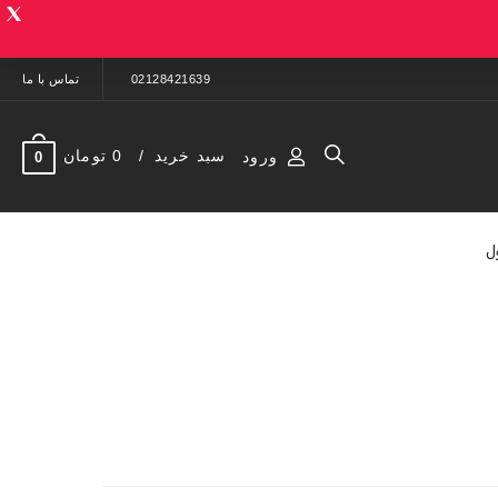
02128421639
تماس با ما
سبد خرید
0 تومان
ورود
0
ل