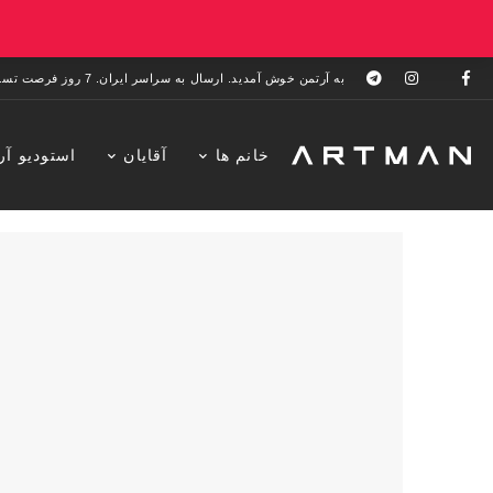
به آرتمن خوش آمدید. ارسال به سراسر ایران. 7 روز فرصت تست در منزل. 1 سال خدمات پس از فروش.
خانم ها
آقایان
استودیو آر