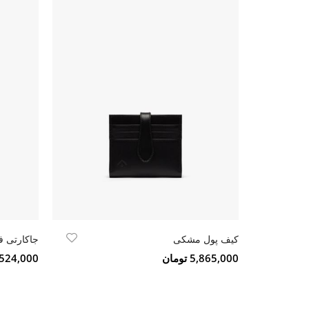
کیف پول مشکی
جاکارتی 
5,865,000 تومان
2,524,000 تو