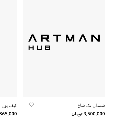
شمدان تک شاخ
کیف پول 
3,500,000 تومان
5,865,000 تو