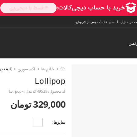
تمن
خانم ها
اکسسوری
کیف پو
LoIIipop
کد محصول :
49528
کد مدل :
- LoIIipop
329,000 تومان
سایزها: