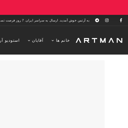
به آرتمن خوش آمدید. ارسال به سراسر ایران. 7 روز فرصت تست در منزل. 1 سال خدمات پس از فروش.
خانم ها
آقایان
استودیو آر