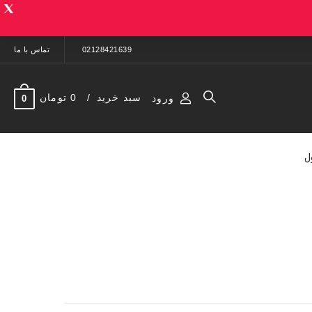
02128421639
تماس با ما
سبد خرید
0 تومان
ورود
0
ل