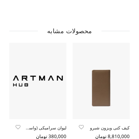
محصولات مشابه
کیف کتی ویزون شبرو
لیوان سرامیکی (واسیلی وان)
کی
8,810,000 تومان
380,000 تومان
000