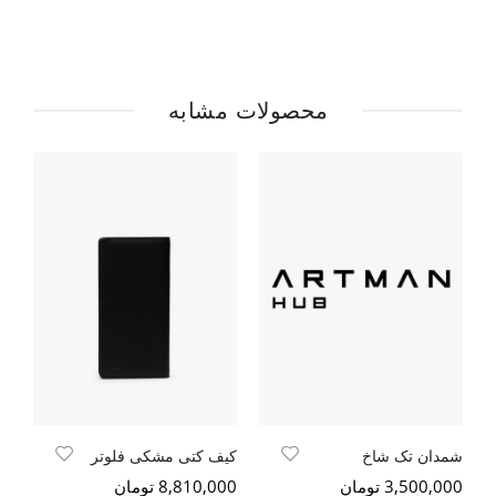
محصولات مشابه
شمدان تک شاخ
کیف کتی مشکی فلوتر
کی
3,500,000 تومان
8,810,000 تومان
000