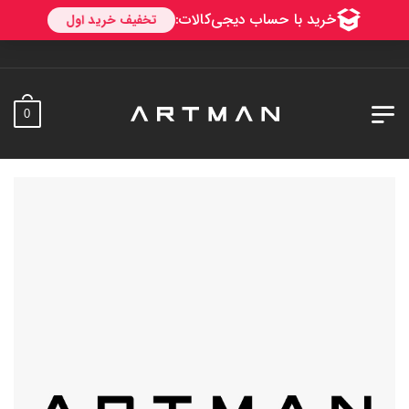
به آرتمن خو
0