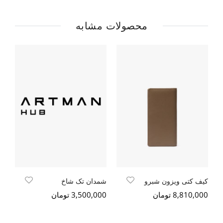
محصولات مشابه
کیف کتی ویزون شبرو
شمدان تک شاخ
شم
8,810,000 تومان
3,500,000 تومان
000
5