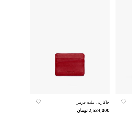
جاکارتی فلت قرمز
شمدان ? شاخ
2,524,000 تومان
4,500,000 تومان
18.5