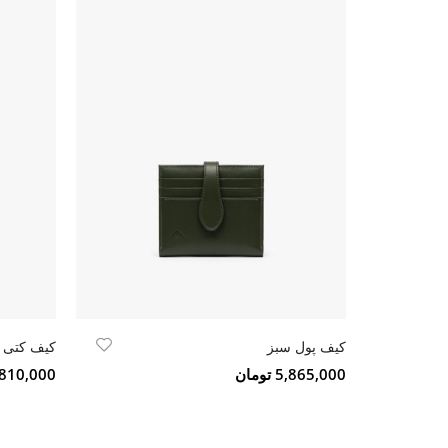
کیف پول سبز
کیف کتی 
5,865,000 تومان
8,810,000 تو