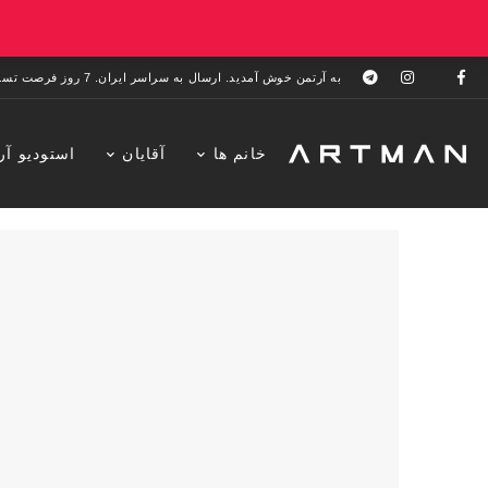
به آرتمن خوش آمدید. ارسال به سراسر ایران. 7 روز فرصت تست در منزل. 1 سال خدمات پس از فروش.
خانم ها
آقایان
استودیو آر