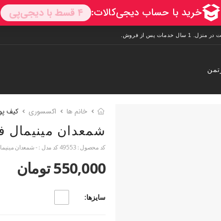
تمن
خانم ها
اکسسوری
کیف پو
شمعدان مینیمال فر
کد محصول :
49553
کد مدل :
- شمعدان مینیمال
550,000 تومان
سایزها: