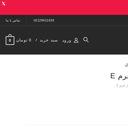
02128421639
تماس با ما
سبد خرید
0 تومان
ورود
0
ل
م E
 فرم E