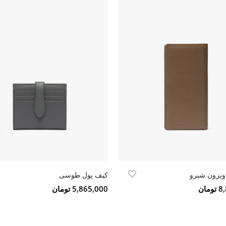
ویزون شبرو
کیف پول طوسی
مان
5,865,000 تومان