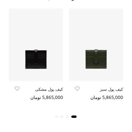
کیف پول سبز
کیف پول مشکی
کی
5,865,000 تومان
5,865,000 تومان
000