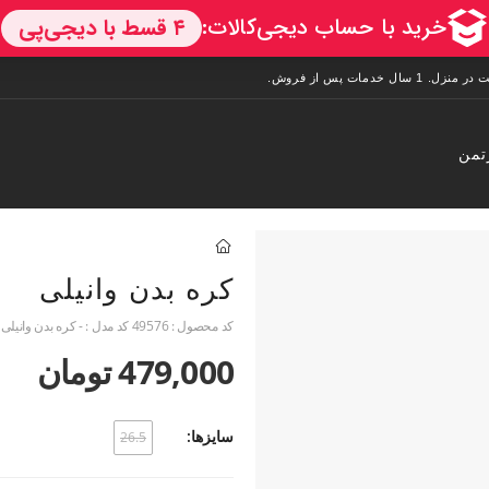
تمن
کره بدن وانیلی
کد محصول :
49576
کد مدل :
- کره بدن وانیلی
479,000 تومان
سایزها:
26.5