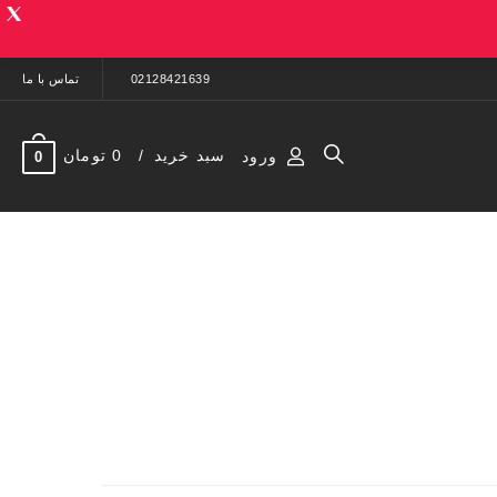
02128421639
تماس با ما
سبد خرید
0 تومان
ورود
0