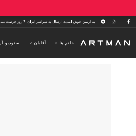
به آرتمن خوش آمدید. ارسال به سراسر ایران. 7 روز فرصت تست در منزل. 1 سال خدمات پس از فروش.
خانم ها
آقایان
استودیو آر