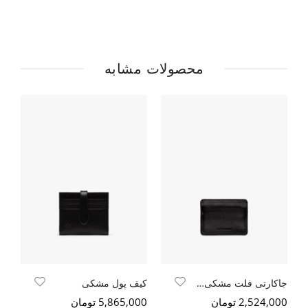
محصولات مشابه
جاکارتی فلت مشکی سافتی
کیف پول مشکی
کی
2,524,000 تومان
5,865,000 تومان
000