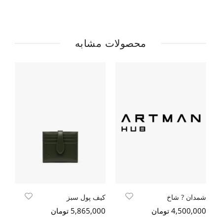
محصولات مشابه
شمدان ? شاخ
کیف پول سبز
کی
4,500,000 تومان
5,865,000 تومان
000