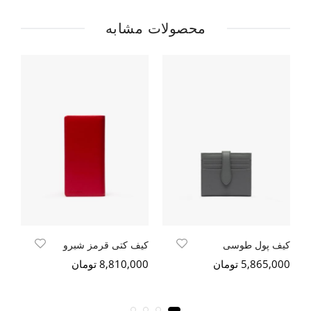
محصولات مشابه
کیف پول طوسی
کیف کتی قرمز شبرو
کی
5,865,000 تومان
8,810,000 تومان
000