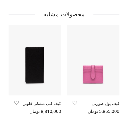
محصولات مشابه
کیف پول صورتی
کیف کتی مشکی فلوتر
شم
5,865,000 تومان
8,810,000 تومان
000
5