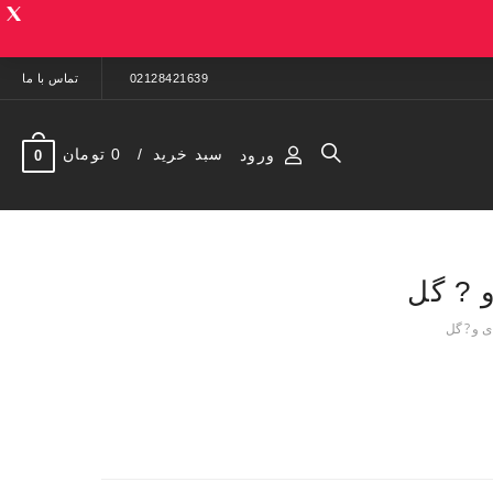
02128421639
تماس با ما
سبد خرید
0 تومان
ورود
0
 ? گل
ی و ? گل