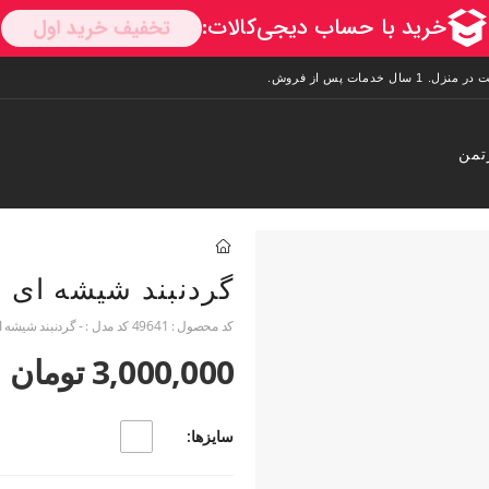
تمن
گردنبند شیشه ای و
کد محصول :
49641
کد مدل :
- گردنبند شیشه ا
3,000,000 تومان
سایزها: