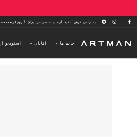
به آرتمن خوش آمدید. ارسال به سراسر ایران. 7 روز فرصت تست در منزل. 1 سال خدمات پس از فروش.
خانم ها
آقایان
استودیو آر