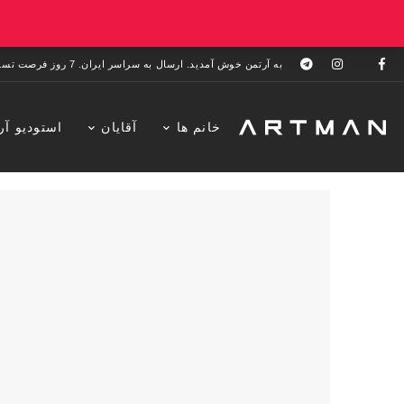
به آرتمن خوش آمدید. ارسال به سراسر ایران. 7 روز فرصت تست در منزل. 1 سال خدمات پس از فروش.
خانم ها
آقایان
استودیو آر