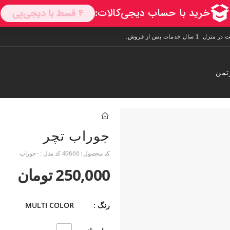
تمن
جوراب تچر
کد محصول :
49666
کد مدل :
- جوراب
250,000 تومان
رنگ :
MULTI COLOR