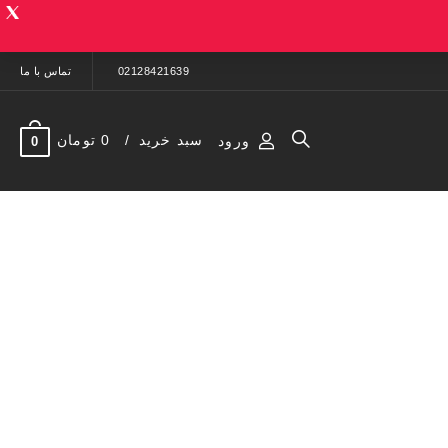
02128421639
تماس با ما
سبد خرید
0 تومان
ورود
0