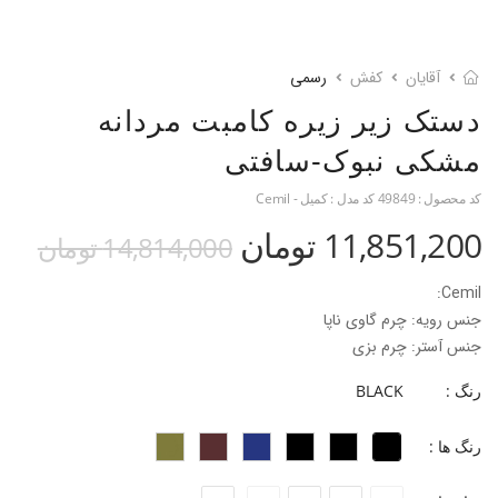
آقایان
کفش
رسمی
دستک زیر زیره کامبت مردانه
مشکی نبوک-سافتی
کد محصول :
49849
کد مدل :
کمیل - Cemil
11,851,200 تومان
14,814,000 تومان
Cemil:
جنس رویه: چرم گاوی ناپا
جنس آستر: چرم بزی
جنس کفی: کفی طبی گیاهی با روکش چرم گاوی
رنگ :
BLACK
جنس زیره: EVA
ارتفاع پاشنه: ۴/۵ سانت
رنگ ها :
فرم قالب: نوک گرد‌ با پنجه پهن
پاخور: سایز همیشگی خود را انتخاب کنید