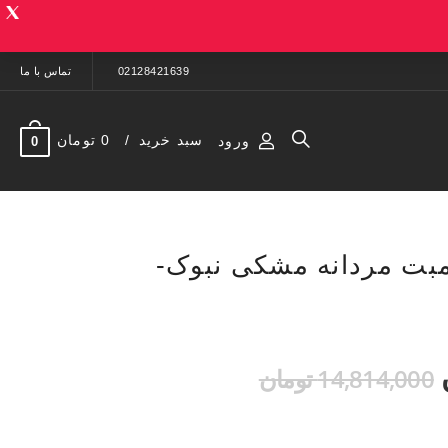
02128421639
تماس با ما
سبد خرید
0 تومان
ورود
0
مبت مردانه مشکی نبوک-
14,814,000 تومان