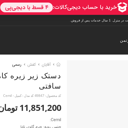
تمن
آقایان
کفش
رسمی
دستک زیر زیره کا
سافتی
کد محصول :
49847
کد مدل :
کمیل - Cemil
11,851,200 تومان
Cemil:
جنس رویه: چرم گاوی ناپا