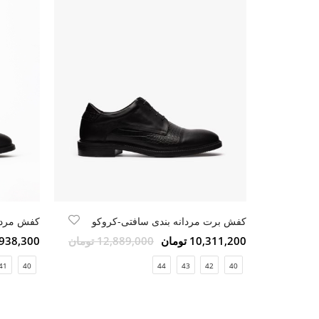
کفش برت مردانه بندی سافتی-کروکو
کفش مردان
10,311,200 تومان
12,889,000 تومان
8,938,300 تو
41
40
44
43
42
40