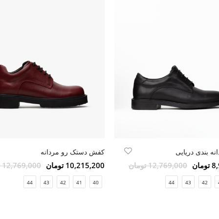
ه بندی دریایی
کفش دستک رو مردانه
مان
12,769,000 تومان
10,215,200 تومان
12,769,000 تومان
44
43
42
41
40
44
43
42