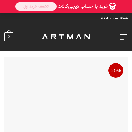
0
20%