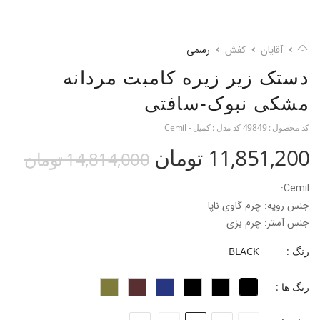
آقایان
کفش
رسمی
دستک زیر زیره کامبت مردانه
مشکی نبوک-سافتی
کد محصول :
49849
کد مدل :
کمیل - Cemil
11,851,200 تومان
14,814,000 تومان
Cemil:
جنس رویه: چرم گاوی ناپا
جنس آستر: چرم بزی
جنس کفی: کفی طبی گیاهی با روکش چرم گاوی
رنگ :
BLACK
جنس زیره: EVA
ارتفاع پاشنه: ۴/۵ سانت
رنگ ها :
فرم قالب: نوک گرد‌ با پنجه پهن
پاخور: سایز همیشگی خود را انتخاب کنید