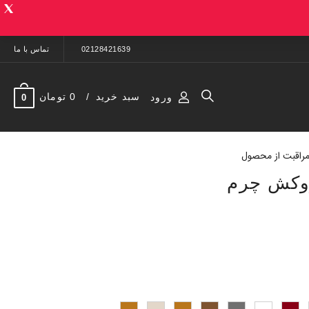
02128421639
تماس با ما
سبد خرید
0 تومان
ورود
0
راقبت از محصول
وکش چرم