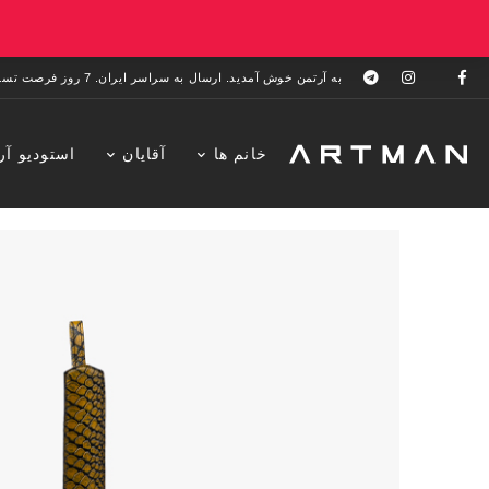
به آرتمن خوش آمدید. ارسال به سراسر ایران. 7 روز فرصت تست در منزل. 1 سال خدمات پس از فروش.
خانم ها
آقایان
استودیو آر