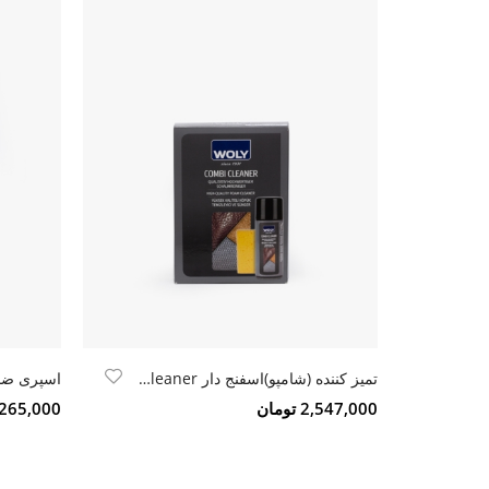
تمیز کننده (شامپو)اسفنج دار Woly combi cleaner
2,547,000 تومان
1,265,000 تو