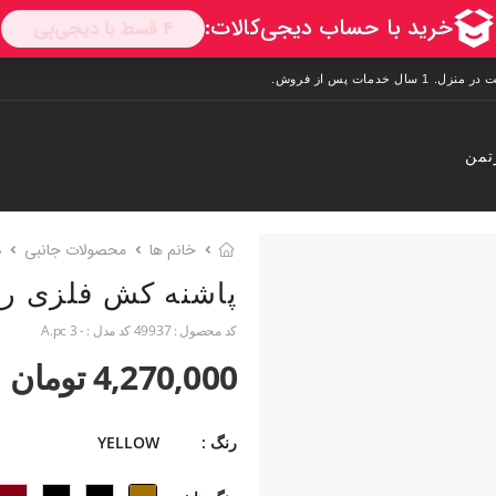
تمن
خانم ها
محصولات جانبی
م
پاشنه کش فلزی ر
کد محصول :
49937
کد مدل :
- A.pc 3
4,270,000 تومان
رنگ :
YELLOW