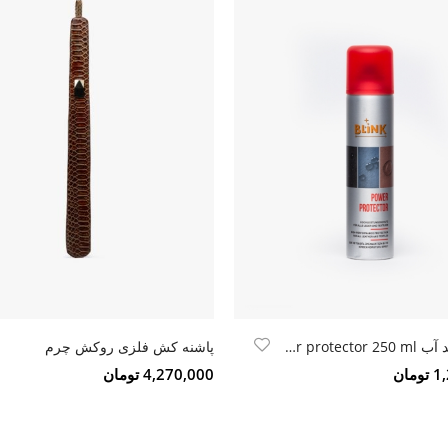
اسپری ضد آب Blink power protector 250 ml
پاشنه کش فلزی روکش چرم
مان
4,270,000 تومان