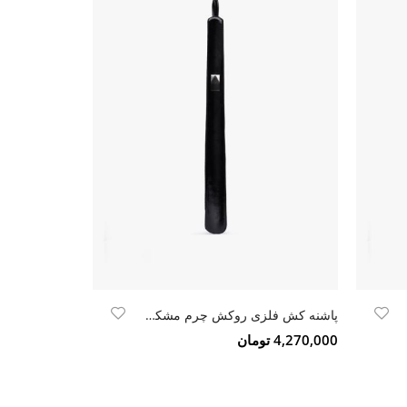
پاشنه کش فلزی روکش چرم مشکی ورنی
پاشنه کش فل
4,270,000 تومان
4,270,000 تومان