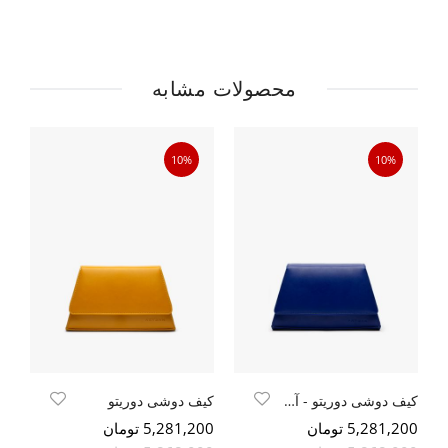
محصولات مشابه
10%
10%
کیف دوشی دوریتو - آبی کاربنی
کیف دوشی دوریتو
کی
5,281,200 تومان
5,281,200 تومان
400