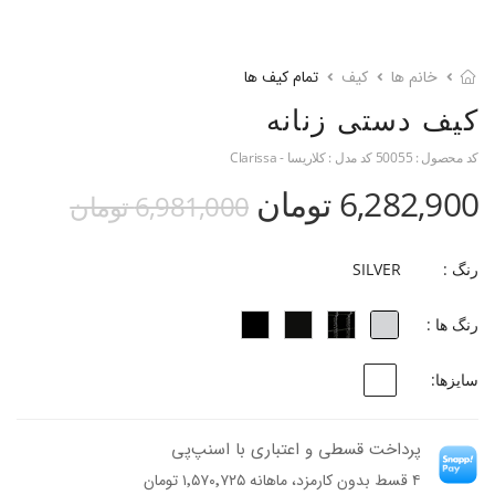
خانم ها
کیف
تمام کیف ها
کیف دستی زنانه
کد محصول :
50055
کد مدل :
کلاریسا - Clarissa
6,282,900 تومان
6,981,000 تومان
رنگ :
SILVER
رنگ ها :
سایزها:
پرداخت قسطی و اعتباری با اسنپ‌پی
۴ قسط بدون کارمزد، ماهانه ۱٬۵۷۰٬۷۲۵ تومان