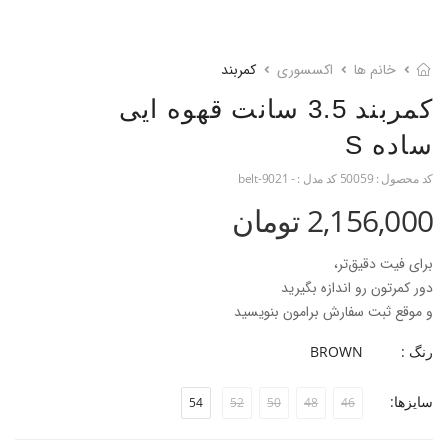
خانم ها
اکسسوری
کمربند
کمربند 3.5 سانت قهوه ایی
ساده S
کد محصول :
50059
کد مدل :
- belt-9021
2,156,000 تومان
برای فیت دقیق‌تر،
دور کمرتون رو اندازه بگیرید
و موقع ثبت سفارش برامون بنویسید
تا کمربند رو دقیق براتون تنظیم کنیم
رنگ :
BROWN
سایزها:
54
52
50
48
46