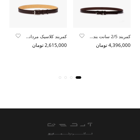
کمربند 2/5 سانت بند انگشتی
کمربند کلاسیک مردانه زبانه دار
4,396,000 تومان
2,615,000 تومان
000