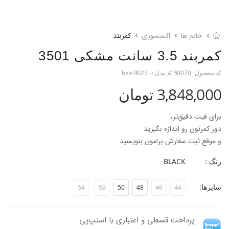
خانم ها
اکسسوری
کمربند
کمربند 3.5 سانت مشکی 3501
کد محصول :
50070
کد مدل :
- belt-9023
3,848,000 تومان
برای فیت دقیق‌تر،
دور کمرتون رو اندازه بگیرید
و موقع ثبت سفارش برامون بنویسید
تا کمربند رو دقیق براتون تنظیم کنیم
رنگ :
BLACK
سایزها:
54
52
50
48
46
44
پرداخت قسطی و اعتباری با اسنپ‌پی