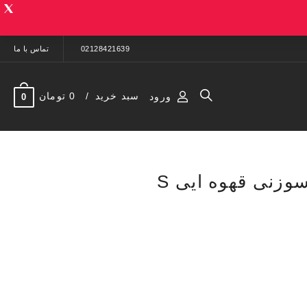
02128421639
تماس با ما
سبد خرید
0 تومان
ورود
0