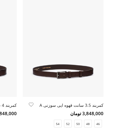
کمربند 3.5 سانت قهوه ایی سوزنی A
کمربند 4 سانت ساده قهوه ایی
3,848,000 تومان
3,848,000 تو
54
52
50
48
46