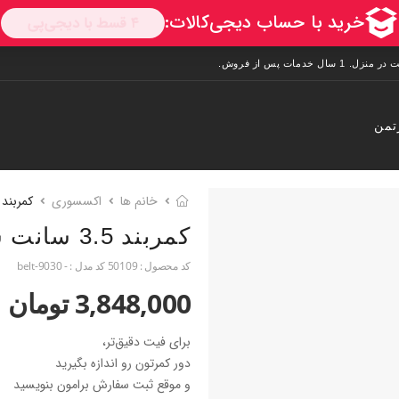
تمن
خانم ها
اکسسوری
کمربند
کمربند 3.5 سانت سوزنی قهوه ایی S
کد محصول :
50109
کد مدل :
- belt-9030
3,848,000 تومان
برای فیت دقیق‌تر،
دور کمرتون رو اندازه بگیرید
و موقع ثبت سفارش برامون بنویسید