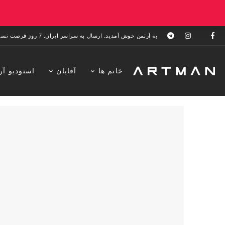
به آرتمن خوش آمدید. ارسال به سراسر ایران. 7 روز فرصت تست در منزل. 1 سال خدمات پس از فروش.
خانم ها
آقایان
استودیو آر