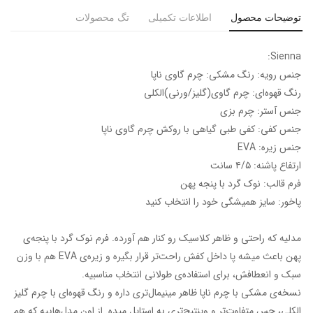
توضیحات محصول
اطلاعات تکمیلی
تگ محصولات
Sienna:
جنس رویه: رنگ مشکی: چرم گاوی ناپا
رنگ قهوه‌ای: چرم گاوی(گلیز/ورنی)الکلی
جنس آستر: چرم بزی
جنس کفی: کفی طبی گیاهی با روکش چرم گاوی ناپا
جنس زیره: EVA
ارتفاع پاشنه: ۴/۵ سانت
فرم قالب: نوک گرد‌ با پنجه پهن
پاخور: سایز همیشگی خود را انتخاب کنید
مدلیه که راحتی و ظاهر کلاسیک رو کنار هم آورده. فرم نوک گرد با پنجه‌ی
پهن باعث میشه پا داخل کفش راحت‌تر قرار بگیره و زیره‌ی EVA هم با وزن
سبک و انعطافش، برای استفاده‌ی طولانی انتخاب مناسبیه.
نسخه‌ی مشکی با چرم ناپا ظاهر مینیمال‌تری داره و رنگ قهوه‌ای با چرم گلیز
الکلی، حس متفاوت‌تر و وینتیج‌تری به استایل میده. از اون مدل‌هاییه که هم