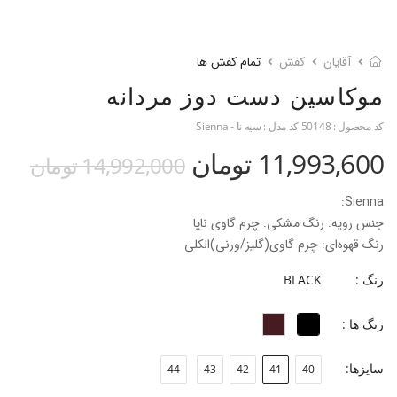
آقایان
کفش
تمام کفش ها
موکاسین دست دوز مردانه
کد محصول :
50148
کد مدل :
سیه نا - Sienna
11,993,600 تومان
14,992,000 تومان
Sienna:
جنس رویه: رنگ مشکی: چرم گاوی ناپا
رنگ قهوه‌ای: چرم گاوی(گلیز/ورنی)الکلی
جنس آستر: چرم بزی
رنگ :
BLACK
جنس کفی: کفی طبی گیاهی با روکش چرم گاوی ناپا
جنس زیره: EVA
رنگ ها :
ارتفاع پاشنه: ۴/۵ سانت
فرم قالب: نوک گرد‌ با پنجه پهن
سایزها:
44
43
42
41
40
پاخور: سایز همیشگی خود را انتخاب کنید