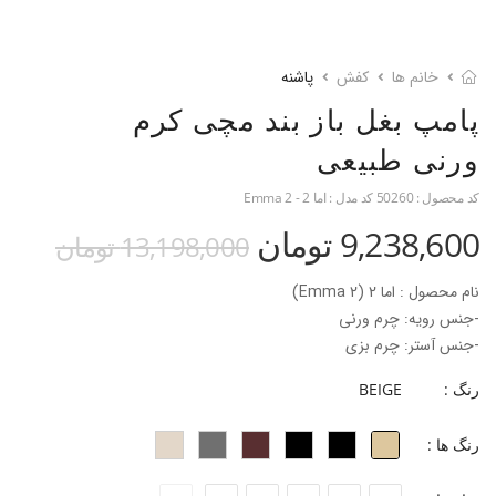
خانم ها
کفش
پاشنه
پامپ بغل باز بند مچی کرم
ورنی طبیعی
کد محصول :
50260
کد مدل :
اما 2 - Emma 2
9,238,600 تومان
13,198,000 تومان
نام محصول : اما 2 (Emma 2)
-جنس رویه: چرم ورنی
-جنس آستر: چرم بزی
-جنس زیره: میکرولایت
رنگ :
BEIGE
-ارتفاع پاشنه: 2 سانتی‌متر
-فرم قالب: نوک مربعی با پنجه متوسط
رنگ ها :
پاخور: سایز همیشگی خود را انتخاب کنید.