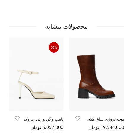
محصولات مشابه
50%
بوت نروژی ساق کشی زیپدار
پامپ وگن ورنی چروک
پا
19,584,000 تومان
5,057,000 تومان
500