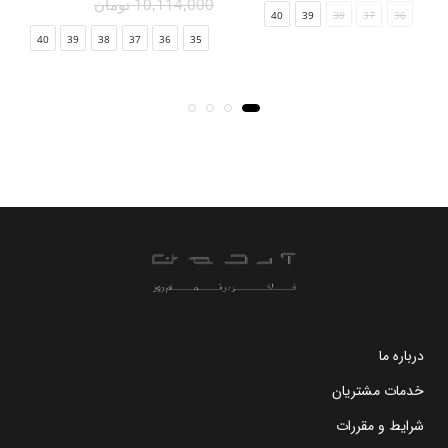
10,114,000 تومان
00
40
39
38
37
36
40
39
38
37
36
35
درباره ما
خدمات مشتریان
شرایط و مقررات